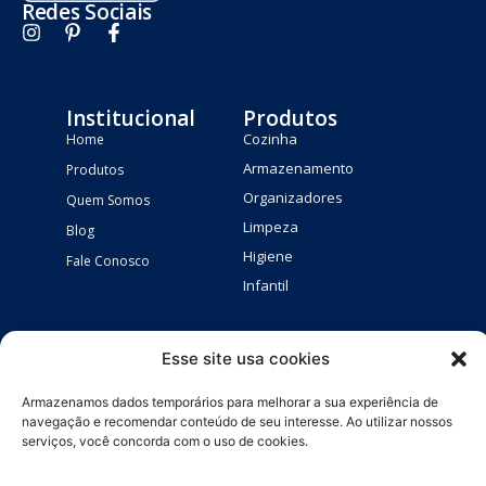
Redes Sociais
Institucional
Produtos
Cozinha
Home
Armazenamento
Produtos
Organizadores
Quem Somos
Limpeza
Blog
Higiene
Fale Conosco
Infantil
Esse site usa cookies
Atendimento
Av. Dep Luís Eduardo Magalhães, s/n
Armazenamos dados temporários para melhorar a sua experiência de
BR 324 – Limoeiro – Feira de Santana-BA
navegação e recomendar conteúdo de seu interesse. Ao utilizar nossos
serviços, você concorda com o uso de cookies.
plasberg.pedido@gmail.com
(75) 2102-2112